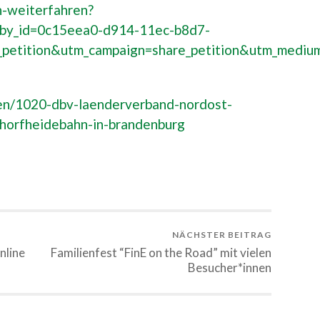
n-weiterfahren?
_by_id=0c15eea0-d914-11ec-b8d7-
petition&utm_campaign=share_petition&utm_medium
en/1020-dbv-laenderverband-nordost-
chorfheidebahn-in-brandenburg
NÄCHSTER BEITRAG
nline
Familienfest “FinE on the Road” mit vielen
Besucher*innen