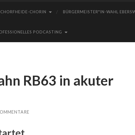
SCHORFHEIDE-CHORIN
BÜRGERMEISTER*IN-WAHL EBERS
ROFESSIONELLES PODCASTING
ahn RB63 in akuter
KOMMENTARE
tartet