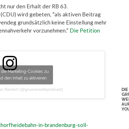
ht nur den Erhalt der RB 63.
(CDU) wird gebeten, “als aktiven Beitrag
endeg grundsätzlich keine Einstellung mehr
ennahverkehr vorzunehmen.”
Die Petition
m die Marketing-Cookies zu
d den Inhalt zu aktivieren
DIE
an Backert (@gruenewellepodcast)
GR
WE
AU
YO
chorfheidebahn-in-brandenburg-soll-