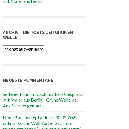
mit Maler aus Berlin
ARCHIV – DIE POSTS DER GRÜNEN
WELLE
Archiv
–
die
Posts
der
Grünen
NEUESTE KOMMENTARE
Welle
Seltener Fund in Joachimsthal - Gespräch
mit Maler aus Berlin - Grüne Welle
bei
Aus Sternen gemacht
Neue Podcast-Episode ab 30.05.2022
online - Grüne Welle %
bei
Start der
Imagekampagne “Verrückt auf morgen”