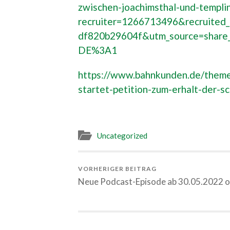
zwischen-joachimsthal-und-templi
recruiter=1266713496&recruited
df820b29604f&utm_source=share_
DE%3A1
https://www.bahnkunden.de/them
startet-petition-zum-erhalt-der-s
Uncategorized
VORHERIGER BEITRAG
Neue Podcast-Episode ab 30.05.2022 o