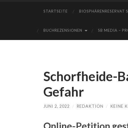
STARTSEITE
BIOSPHÄRENRESERVAT 
BUCHREZENSIONEN
SB MEDIA – P
Schorfheide-B
Gefahr
JUNI 2, 2022
/
REDAKTION
/
KEINE 
Online-Petition ges